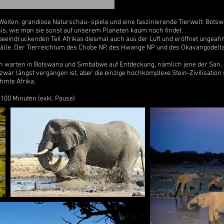
iten, grandiose Naturschau- spiele und eine faszinierende Tierwelt: Bot
nis, wie man sie sonst auf unserem Planeten kaum noch findet.
beeindruckenden Teil Afrikas diesmal auch aus der Luft und eröffnet ungeah
älle. Der Tierreichtum des Chobe NP, des Hwange NP und des Okavangodeltas
en warten in Botswana und Simbabwe auf Entdeckung, nämlich jene der San
war längst vergangen ist, aber die einzige hochkomplexe Stein-Zivilisation 
hmte Afrika.
100 Minuten (exkl. Pause)