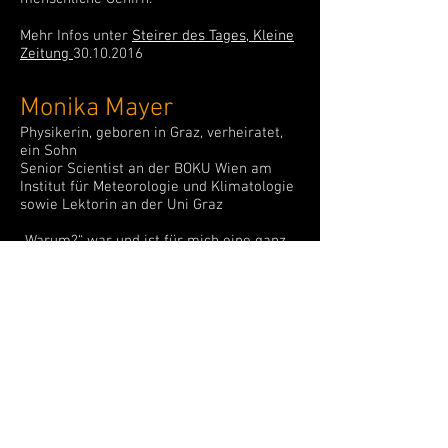
Mehr Infos unter
Steirer des Tages, Kleine
Zeitung
30.10.2016
Monika Mayer
Physikerin, geboren in Graz, verheiratet,
ein Sohn
Senior Scientist an der BOKU Wien am
Institut für Meteorologie und Klimatologie
sowie Lektorin an der Uni Graz
„Warum?“ war und ist für mich eine ganz
wichtige Frage. Seit ich mich erinnern
kann, hat es mich interessiert,
Zusammenhänge zu verstehen, Dinge zu
hinterfragen und über den Tellerrand
hinaus zu schauen.
Das Physik-Studium und etliche Jahre in
der Forschung waren die logische
Konsequenz. Reisen und Begegnung mit
Menschen aus anderen Kulturen sind im
Forscheralltag ganz natürlich verknüpft.
So hat sich durch meine Jahre in den USA