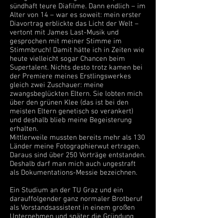
sündhaft teure Diafilme. Dann endlich – im
Alter von 14 – war es soweit: mein erster
Diavortrag erblickte das Licht der Welt –
vertont mit James Last-Musik und
gesprochen mit meiner Stimme im
Stimmbruch! Damit hätte ich in Zeiten wie
heute vielleicht sogar Chancen beim
Supertalent. Nichts desto trotz kamen bei
der Premiere meines Erstlingswerkes
gleich zwei Zuschauer: meine
zwangsbeglückten Eltern. Sie lobten mich
über den grünen Klee (das ist bei den
meisten Eltern genetisch so verankert)
und deshalb blieb meine Begeisterung
erhalten.
Mittlerweile mussten bereits mehr als 130
Länder meine Fotographierwut ertragen.
Daraus sind über 250 Vorträge entstanden.
Deshalb darf man mich auch ungestraft
als Dokumentations-Messie bezeichnen.
Ein Studium an der TU Graz und ein
darauffolgender ganz normaler Brotberuf
als Vorstandsassistent in einem großen
Unternehmen und später die Gründung