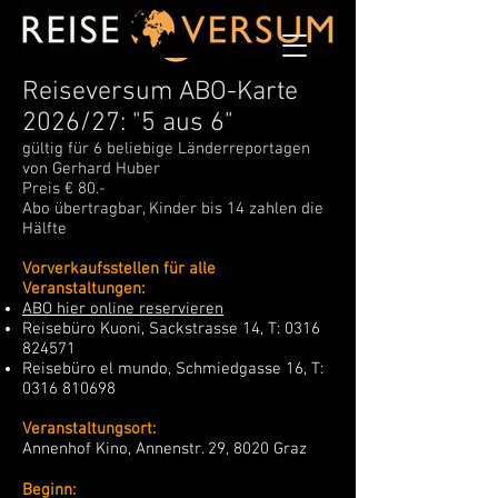
Reiseversum ABO-Karte
2026/27: "5 aus 6"
gültig für 6 beliebige Länderreportagen
von Gerhard Huber
Preis € 80.-
Abo übertragbar, Kinder bis 14 zahlen die
Hälfte
Vorverkaufsstellen für alle
Veranstaltungen:
ABO hier online reservieren
Reisebüro Kuoni, Sackstrasse 14, T:
0316
824571
Reisebüro el mundo, Schmiedgasse 16, T:
0316 810698
Veranstaltungsort:
Annenhof Kino, Annenstr. 29, 8020 Graz
Beginn: