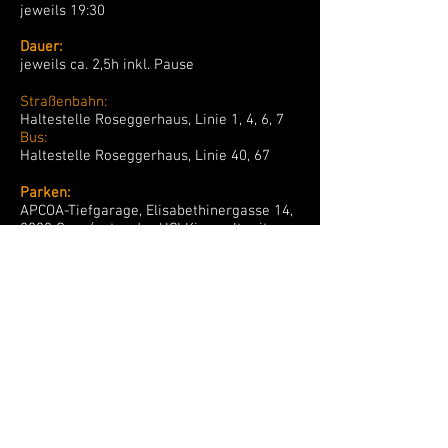
jeweils 19:30
Dauer:
jeweils ca. 2,5h inkl. Pause
Straßenbahn:
Haltestelle Roseggerhaus, Linie 1, 4, 6, 7
Bus:
Haltestelle Roseggerhaus, Linie 40, 67
Parken:
APCOA-Tiefgarage, Elisabethinergasse 14,
8020 Graz (unter der UCI Kinowelt mit
direktem Zugang zum Kino)
vergünstigte Parkgebühr: € 5.- für 4
Stunden (Die Nummerntafel muss im Kino
bekannt gegeben werden, um den
ermäßigten Tarif in Anspruch nehmen zu
können.)
Terminübersicht
Home
|
Termine & Tickets
|
Kontakt
|
Impressum
|
Zum Newsletter anmelden