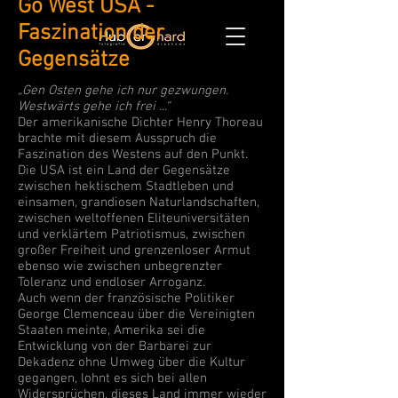
Go West USA -
Faszination der
Gegensätze
„Gen Osten gehe ich nur gezwungen.
Westwärts gehe ich frei ...“
Der amerikanische Dichter Henry Thoreau
brachte mit diesem Ausspruch die
Faszination des Westens auf den Punkt.
Die USA ist ein Land der Gegensätze
zwischen hektischem Stadtleben und
einsamen, grandiosen Naturlandschaften,
zwischen weltoffenen Eliteuniversitäten
und verklärtem Patriotismus, zwischen
großer Freiheit und grenzenloser Armut
ebenso wie zwischen unbegrenzter
Toleranz und endloser Arroganz.
Auch wenn der französische Politiker
George Clemenceau über die Vereinigten
Staaten meinte, Amerika sei die
Entwicklung von der Barbarei zur
Dekadenz ohne Umweg über die Kultur
gegangen, lohnt es sich bei allen
Widersprüchen, dieses Land immer wieder