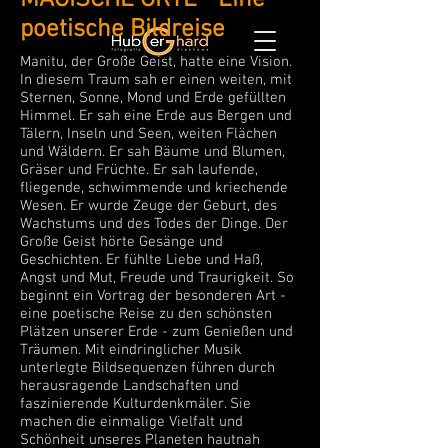
MAGISCHE ORTE - Eine
poetische Bildreise
Manitu, der Große Geist, hatte eine Vision.
In diesem Traum sah er einen weiten, mit
Sternen, Sonne, Mond und Erde gefüllten
Himmel. Er sah eine Erde aus Bergen und
Tälern, Inseln und Seen, weiten Flächen
und Wäldern. Er sah Bäume und Blumen,
Gräser und Früchte. Er sah laufende,
fliegende, schwimmende und kriechende
Wesen. Er wurde Zeuge der Geburt, des
Wachstums und des Todes der Dinge. Der
Große Geist hörte Gesänge und
Geschichten. Er fühlte Liebe und Haß,
Angst und Mut, Freude und Traurigkeit. So
beginnt ein Vortrag der besonderen Art -
eine poetische Reise zu den schönsten
Plätzen unserer Erde - zum Genießen und
Träumen. Mit eindringlicher Musik
unterlegte Bildsequenzen führen durch
herausragende Landschaften und
faszinierende Kulturdenkmäler. Sie
machen die einmalige Vielfalt und
Schönheit unseres Planeten hautnah