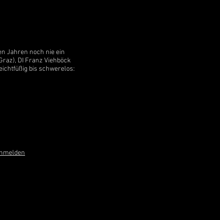
en Jahren noch nie ein
Graz), DI Franz Viehböck
eichtfüßig bis schwerelos:
anmelden