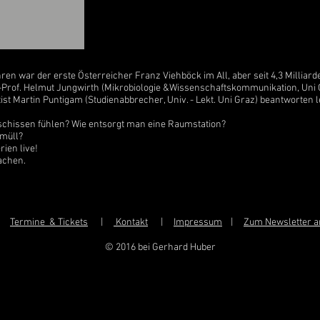
en war der erste Österreicher Franz Viehböck im All, aber seit 4,3 Milliard
-Prof. Helmut Jungwirth (Mikrobiologie &Wissenschaftskommunikation, Uni 
st Martin Puntigam (Studienabbrecher, Univ. - Lekt. Uni Graz) beantworten l
schissen fühlen? Wie entsorgt man eine Raumstation?
müll?
rien live!
achen.
|
Termine & Tickets
|
Kontakt
|
Impressum
|
Zum Newsletter 
© 2016 bei Gerhard Huber