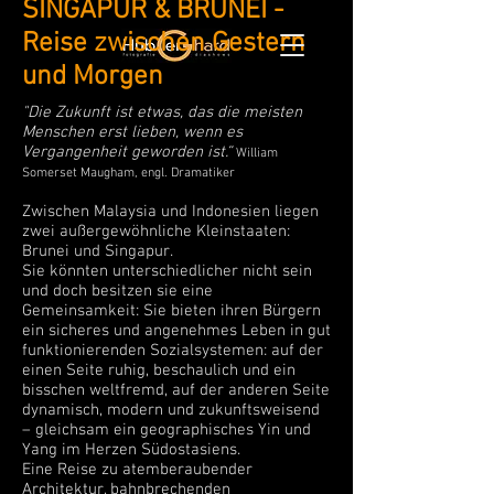
SINGAPUR & BRUNEI -
Reise zwischen Gestern
und Morgen
"Die Zukunft ist etwas, das die meisten
Menschen erst lieben, wenn es
Vergangenheit geworden ist.“
William
Somerset Maugham, engl. Dramatiker
Zwischen Malaysia und Indonesien liegen
zwei außergewöhnliche Kleinstaaten:
Brunei und Singapur.
Sie könnten unterschiedlicher nicht sein
und doch besitzen sie eine
Gemeinsamkeit: Sie bieten ihren Bürgern
ein sicheres und angenehmes Leben in gut
funktionierenden Sozialsystemen: auf der
einen Seite ruhig, beschaulich und ein
bisschen weltfremd, auf der anderen Seite
dynamisch, modern und zukunftsweisend
– gleichsam ein geographisches Yin und
Yang im Herzen Südostasiens.
Eine Reise zu atemberaubender
Architektur, bahnbrechenden