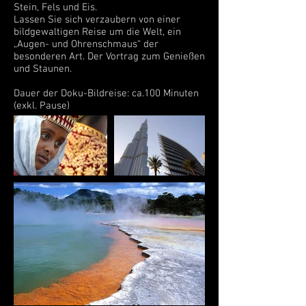
Stein, Fels und Eis.
Lassen Sie sich verzaubern von einer
bildgewaltigen Reise um die Welt, ein
„Augen- und Ohrenschmaus“ der
besonderen Art. Der Vortrag zum Genießen
und Staunen.
Dauer der Doku-Bildreise: ca.100 Minuten
(exkl. Pause)