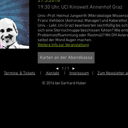
27.3.2018
19:30 Uhr, UCI Kinowelt Annenhof Graz
Univ.-Prof. Helmut Jungwirth (Mikrobiologie Wissens
Franz Viehböck (Astronaut, Manager) und Kabarettist
Univ. - Lekt. Uni Graz) beantworten leichtfüßig bis sch
sich eine Sternschnuppe beschissen fühlen? Wie ent
Problemstoffsammlung oder Restmüll? Mit DIY-Asteroi
selbst der Mond Augen machen.
Weitere Info zur Veranstaltung
Karten an der Abendkassa
1 / 1
◄
►
|
Termine & Tickets
|
Kontakt
|
Impressum
|
Zum Newsletter 
© 2016 bei Gerhard Huber