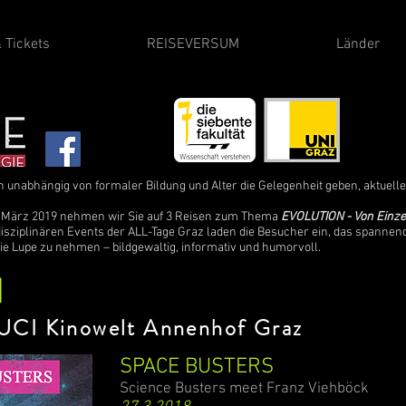
 Tickets
REISEVERSUM
Länder
en unabhängig von formaler Bildung und Alter die Gelegenheit geben, aktuel
28. März 2019 nehmen wir Sie auf 3 Reisen zum Thema
EVOLUTION - Von Einze
idisziplinären Events der ALL-Tage Graz laden die Besucher ein, das spanne
ie Lupe zu nehmen – bildgewaltig, informativ und humorvoll.
N
, UCI Kinowelt Annenhof Graz
SPACE BUSTERS
Science Busters meet Franz Viehböck